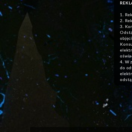
REKL
1. Re
2. Re
3. Ko
Odstą
objęc
Konsu
elekt
oświa
4. W 
do od
elekt
odstą