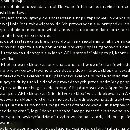
//sklepcs.pl.
lepcs.pl nie odpowiada za publikowane informacje, przyjęte pro
ach klientów.
ient jest zobowiązany do sporządzenia kopii zapasowej. Sklepcs.p
owej i nie jest zobowiązany do ich przywrócenia w przypadku ich 
lepcs.pl nie ponosi odpowiedzialności za utracone dane oraz za st
u niedostępności usługi.
lepcs.pl zastrzega sobie prawo do zmiany regulaminu jak i cennika
ytkownik zgadza się na pobieranie prowizji i opłat zgodnych z cen
sługodawca udostępnia własne API płatności sklepcs.pl, które u
ownika.
API płatności sklepcs.pl przeznaczone jest głównie dla niewielki
no być wykorzystywane przez duże sklepy i przez sklepy prowa
W niektórych sklepach API płatności sklepcs.pl może zostać za
ujących duży ruch i sklepów prowadzonych przez podmioty gosp
W przypadku niskiego salda konta, API płatności zostają zmienion
stające z API sklepcs.pl (nie dotyczy sklepów z zablokowanym API
ostowane sklepy w których nie została odnotowana żadna aktyw
dają ujemne saldo konta mogą zostać zablokowane lub bezpowr
istoria operacji, logi i dane transakcji mogą zostać skasowane po
 przypadku wykrycia działań użytkownika na szkodę sklepcs.pl, 
wane.
rodki wpłacone w celu przedłużenia ważności usługi trafiają na w