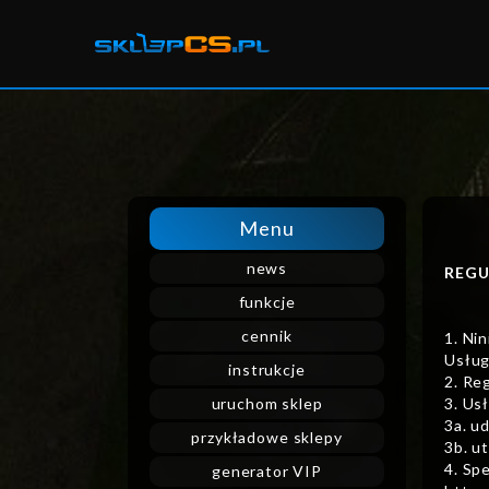
Menu
news
REGU
funkcje
cennik
1. Ni
Usług
instrukcje
2. Re
uruchom sklep
3. Us
3a. u
przykładowe sklepy
3b. u
4. Sp
generator VIP