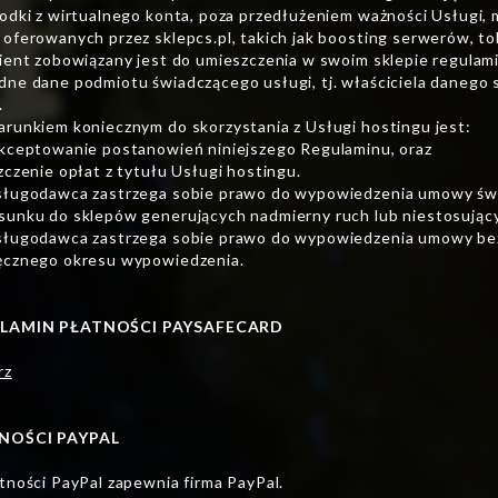
rodki z wirtualnego konta, poza przedłużeniem ważności Usługi
 oferowanych przez sklepcs.pl, takich jak boosting serwerów, tok
lient zobowiązany jest do umieszczenia w swoim sklepie regula
dne dane podmiotu świadczącego usługi, tj. właściciela danego sk
.
arunkiem koniecznym do skorzystania z Usługi hostingu jest:
akceptowanie postanowień niniejszego Regulaminu, oraz
szczenie opłat z tytułu Usługi hostingu.
sługodawca zastrzega sobie prawo do wypowiedzenia umowy świ
sunku do sklepów generujących nadmierny ruch lub niestosującyc
sługodawca zastrzega sobie prawo do wypowiedzenia umowy be
ęcznego okresu wypowiedzenia.
LAMIN PŁATNOŚCI PAYSAFECARD
rz
NOŚCI PAYPAL
atności PayPal zapewnia firma PayPal.