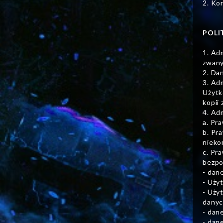
2. Ko
POLI
1. Ad
zwany
2. Da
3. Ad
Użytk
kopii
4. Ad
a. Pr
b. Pr
nieko
c. Pr
bezpo
- dan
- Uży
- Uży
danyc
- dan
- dan