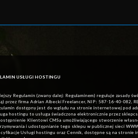
LAMIN USŁUGI HOSTINGU
niejszy Regulamin (zwany dalej: Regulaminem) reguluje zasady świ
ą) przez firma Adrian Albecki Freelancer, NIP: 587-16-40-082, 
gulamin dostępny jest do wglądu na stronie internetowej pod ad
ługa hostingu to usługa świadczona elektronicznie przez sklepcs.
dostępnienie Klientowi CMSa umożliwiającego stworzenie włas
trzymywania i udostępnianie tego sklepu w publicznej sieci WW
ecyfikacje Usługi hostingu oraz Cennik, dostępne są na stronie 