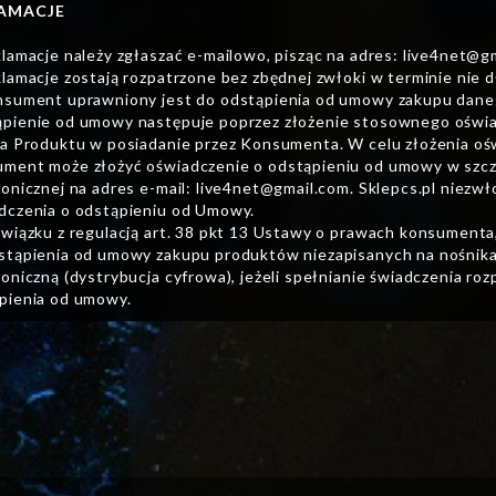
AMACJE
klamacje należy zgłaszać e-mailowo, pisząc na adres:
live4net@g
klamacje zostają rozpatrzone bez zbędnej zwłoki w terminie nie 
nsument uprawniony jest do odstąpienia od umowy zakupu dane
pienie od umowy następuje poprzez złożenie stosownego oświadc
ia Produktu w posiadanie przez Konsumenta. W celu złożenia o
ment może złożyć oświadczenie o odstąpieniu od umowy w szcz
ronicznej na adres e-mail:
live4net@gmail.com
. Sklepcs.pl niez
dczenia o odstąpieniu od Umowy.
związku z regulacją art. 38 pkt 13 Ustawy o prawach konsument
stąpienia od umowy zakupu produktów niezapisanych na nośnikac
roniczną (dystrybucja cyfrowa), jeżeli spełnianie świadczenia r
pienia od umowy.