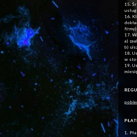
15. Ś
usług
16. K
dokła
firmy)
17. W
a) za
b) ui
18. U
w sto
19. U
miesi
REGU
pobie
PŁAT
1. Pł