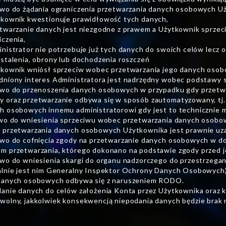
awo do żądania ograniczenia przetwarzania danych osobowych U
tkownik kwestionuje prawidłowość tych danych,
etwarzanie danych jest niezgodne z prawem a Użytkownik sprzeci
iczenia,
inistrator nie potrzebuje już tych danych do swoich celów lecz 
ustalenia, obrony lub dochodzenia roszczeń
tkownik wniósł sprzeciw wobec przetwarzania jego danych osobo
dniony interes Administratora jest nadrzędny wobec podstawy 
awo do przenoszenia danych osobowych w przypadku gdy przetwa
 oraz przetwarzanie odbywa się w sposób zautomatyzowany, tj.
h osobowych innemu administratorowi gdy jest to technicznie m
awo do wniesienia sprzeciwu wobec przetwarzania danych osob
 przetwarzania danych osobowych Użytkownika jest prawnie uza
awo do cofnięcia zgody na przetwarzanie danych osobowych w 
m przetwarzania, którego dokonano na podstawie zgody przed je
awo do wniesienia skargi do organu nadzorczego do przestrzeg
alnie jest nim Generalny Inspektor Ochrony Danych Osobowych)–
danych osobowych odbywa się z naruszeniem RODO.
danie danych do celów założenia Konta przez Użytkownika oraz k
wolny, jakkolwiek konsekwencją niepodania danych będzie brak 