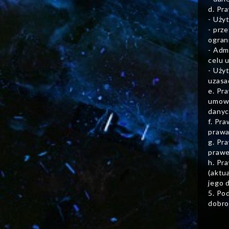
d. Pr
- Uży
- prz
ogran
- Adm
celu 
- Uży
uzasa
e. Pr
umowy
danyc
f. Pr
prawa
g. Pr
prawe
h. Pr
(aktu
jego 
5. Po
dobro