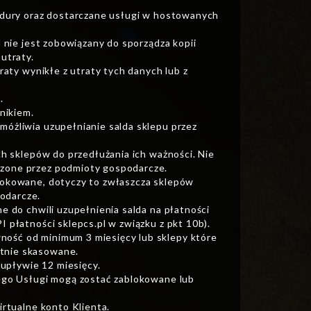
cedury oraz dostarczane usługi w hostowanych
l nie jest zobowiązany do sporządza kopii
utraty.
raty wynikłe z utraty tych danych lub z
.
nikiem.
móżliwia uzupełnianie salda sklepu przez
ch sklepów do przedłużania ich ważności. Nie
dzone przez podmioty gospodarcze.
blokowane, dotyczy to zwłaszcza sklepów
odarcze.
e do chwili uzupełnienia salda na płatności
 płatności sklepcs.pl w związku z pkt 10b).
ność od minimum 3 miesięcy lub sklepy które
otnie skasowane.
 upływie 12 miesięcy.
jego Usługi mogą zostać zablokowane lub
irtualne konto Klienta.