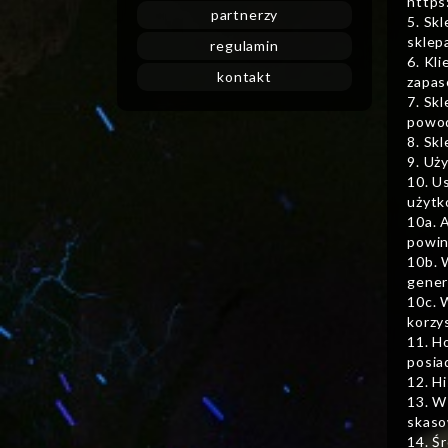
https:
partnerzy
5. Sk
sklep
regulamin
6. Kl
kontakt
zapas
7. Sk
powod
8. Sk
9. Uż
10. U
użytk
10a. 
powin
10b. 
gener
10c. 
korzy
11. H
posia
12. H
13. W
skaso
14. Ś