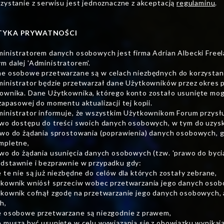
rzystanie z serwisu jest jednoznaczne z akceptacją
regulaminu
.
TYKA PRYWATNOŚCI
ministratorem danych osobowych jest firma Adrian Albecki Free
m dalej 'Administratorem'.
ne osobowe przetwarzane są w celach niezbędnych do korzystani
ministrator będzie przetwarzał dane Użytkowników przez okres p
ownika. Dane Użytkownika, którego konto zostało usunięte mog
 zapasowej do momentu aktualizacji tej kopii.
ministrator informuje, że wszystkim Użytkownikom Forum przys
awo dostępu do treści swoich danych osobowych, w tym do uzysk
awo do żądania sprostowania (poprawienia) danych osobowych, g
mpletne,
awo do żądania usunięcia danych osobowych (tzw. 'prawo do byc
dstawnie i bezprawnie w przypadku gdy:
e te nie są już niezbędne do celów dla których zostały zebrane,
tkownik wniósł sprzeciw wobec przetwarzania jego danych oso
tkownik cofnął zgodę na przetwarzanie jego danych osobowych, 
h,
e osobowe przetwarzane są niezgodnie z prawem,
e muszą być usunięte w celu wywiązania się z obowiązku wynikaj